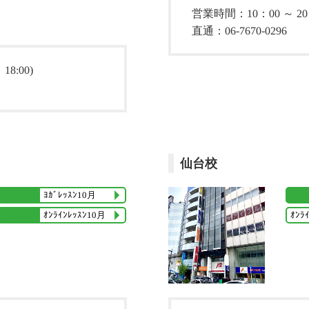
営業時間：10：00 ～ 20：
直通：06-7670-0296
8:00)
仙台校
ﾖｶﾞﾚｯｽﾝ10月
ｵﾝﾗ
ｵﾝﾗｲﾝﾚｯｽﾝ10月