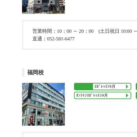
営業時間：10：00 ～ 20：00 (土日祝日 10:00 ～ 1
直通：052-581-6477
福岡校
ﾖｶﾞﾚｯｽﾝ9月
ｵﾝﾗｲﾝﾖｶﾞﾚｯｽﾝ9月